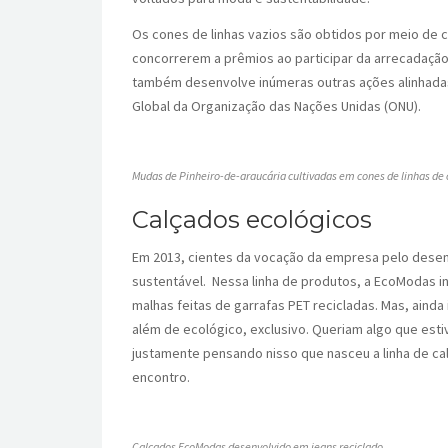
Os cones de linhas vazios são obtidos por meio de 
concorrerem a prêmios ao participar da arrecadação
também desenvolve inúmeras outras ações alinhada
Global da Organização das Nações Unidas (ONU).
Mudas de Pinheiro-de-araucária cultivadas em cones de linhas de c
Calçados ecológicos
Em 2013, cientes da vocação da empresa pelo dese
sustentável. Nessa linha de produtos, a EcoModas i
malhas feitas de garrafas PET recicladas. Mas, ain
além de ecológico, exclusivo. Queriam algo que est
justamente pensando nisso que nasceu a linha de cal
encontro.
Calçados EcoModas desenvolvido em jeans reciclado.