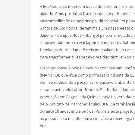
A EcoModas se move em busca de aprimorar e intens
planeta. Seus produtos trazem consigo este pensa
sustentabilidade como principal diferencial. Foi pe
Santos da EcoModas, deram mais um passo nesta dir
Janeiro – Campus Nova Friburgo) para criar solados s
reaproveitamento e reciclagem de materiais. Saben
toneladas de resíduos têxteis mensalmente, o casa
para transformar o respectivo resíduo têxtil em sol
Os responsáveis pela EcoModas conheceram, então, a
(IMA/UFRJ), que atua como professora adjunta da UE
vem se dedicando a pesquisar o passivo ambiental d
responsável pelo Laboratório de Sustentabilidade e 
graduação em Engenharia Química pela Universidade 
pelo Instituto de Macromoléculas/UFRJ; e também já
durante 10 anos, entre outros. Para ela este projeto
as pessoas e o mundo com a ciência e a tecnologia d
Ana.