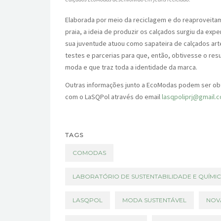
Elaborada por meio da reciclagem e do reaproveitam
praia, a ideia de produzir os calçados surgiu da exp
sua juventude atuou como sapateira de calçados ar
testes e parcerias para que, então, obtivesse o resu
moda e que traz toda a identidade da marca.
Outras informações junto a EcoModas podem ser obt
com o LaSQPol através do email
lasqpoliprj@gmail.
TAGS
COMODAS
LABORATÓRIO DE SUSTENTABILIDADE E QUÍMI
LASQPOL
MODA SUSTENTÁVEL
NOV