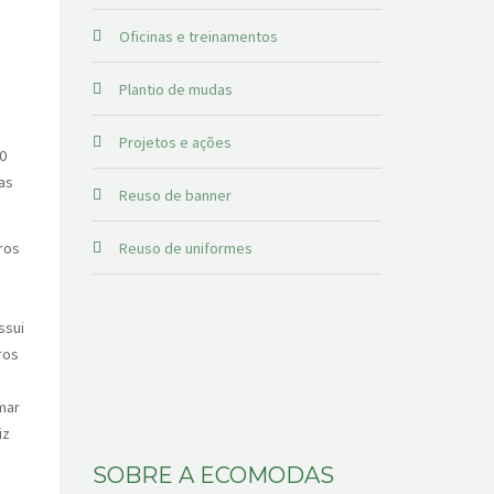
Oficinas e treinamentos
Plantio de mudas
Projetos e ações
0
as
Reuso de banner
ros
Reuso de uniformes
ssui
ros
mar
iz
SOBRE A ECOMODAS