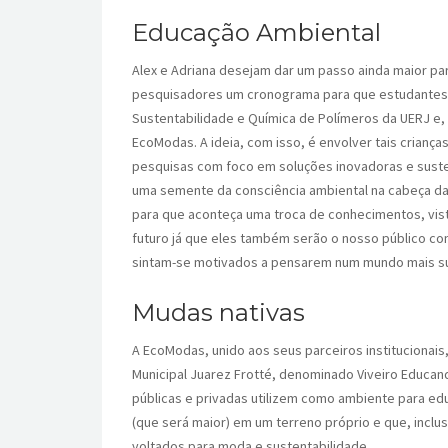
Educação Ambiental
Alex e Adriana desejam dar um passo ainda maior par
pesquisadores um cronograma para que estudantes d
Sustentabilidade e Química de Polímeros da UERJ e
EcoModas. A ideia, com isso, é envolver tais crianç
pesquisas com foco em soluções inovadoras e suste
uma semente da consciência ambiental na cabeça das
para que aconteça uma troca de conhecimentos, vis
futuro já que eles também serão o nosso público c
sintam-se motivados a pensarem num mundo mais sus
Mudas nativas
A EcoModas, unido aos seus parceiros institucionais
Municipal Juarez Frotté, denominado Viveiro Educa
públicas e privadas utilizem como ambiente para edu
(que será maior) em um terreno próprio e que, incl
voltados para moda e sustentabilidade.