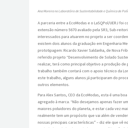
Ana Moreira no Laboratório de Sustentabilidade e Química de Polí
A parceria entre a EcoModas e o LaSQPol/UERJ foi c
extensão número 5670 avaliado pela SR3, Sub-reitor
interessados para atuarem no projeto a ser coorden
existem dois alunos da graduação em Engenharia Me
prototipagem: Ricardo Xavier Saldanha, de Nova Fri
referido projeto “Desenvolvimento de Solado Suste
realizar, terá como principal objetivo a produção de
trabalho também contará com o apoio técnico da Lo
este trabalho, alguns alunos já participaram do proc
outros elementos.
Para Alex Santos, CEO da EcoModas, esta é uma boa 
agregado à marca. “Não desejamos apenas fazer um
maiores poluidores do planeta, e estar cada vez m
realmente tem um propósito que vai além de vender
nossas principais características” – diz ele que vê