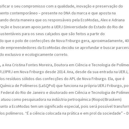
ificar o seu compromisso com a qualidade, inovação e preservação do
mento contemporâneo – presente no DNA da marca e que aposta na
nsando desta maneira que os responsáveis pela EcoModas, Alex e Adriana
eção e buscaram apoio junto a UERJ (Universidade do Estado do Rio de
ustentáveis para os seus calçados que são feitos a partir do
do que o polo de confecções de Nova Friburgo gera, aproximadamente, 40
l de empreendedores da EcoModas decidiu se aprofundar e buscar parceri
ado exclusivo e ecologicamente correto.
 Ana Cristina Fontes Moreira, Doutora em Ciência e Tecnologia de Políme
RJ/IPRJ em Nova Friburgo desde 2014. Ana, desde da sua entrada na UERJ,
os resíduos sólidos das confecções do APL de Nova Friburgo. Ela, que é
Química de Polímeros (LaSQPol) que funciona na própria UERJ Friburgo, po
Federal do Rio de Janeiro e doutorado em Ciência e Tecnologia de Políme
 atuou como pesquisadora na indústria petroquímica (Riopol/Braskem)
 junto a EcoModas tem um significado especial, pois será possível transfor
os polímeros. “É a ciência colocada na prática e em prol da sociedade” – D