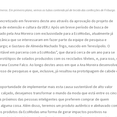
meros. Em primeiro plano, vemos os tubos contendo pó de tecido das confecções de Friburgo.
oncretizado em fevereiro deste ano através da aprovação do projeto de
ia de extensão e cultura da UERJ. Após um breve período de busca de
ado pela Ana Moreira com exclusividade para a EcoModas, atualmente já
cânica que se interessaram em fazer parte da equipe de pesquisa e
burgo; e Gustavo de Almeida Machado Trigo, nascido em Teresópolis. O
ntável em parceria com a EcoModas”, que durará cerca de um ano para se
 protótipos de solados produzidos com os reciclados têxteis, e, para isso, 
rrana Cosme Falco. Ao longo destes anos em que a Ana Moreira desenvolv
esso de pesquisas e que, inclusive, já resultou na prototipagem de cabide 
oportunidade de implementar mais esta causa sustentável de alto valor
 calçado, desejamos transformar o mundo da moda que está entre os cinc
ais próximos das pessoas inteligentes que preferem comprar de quem
 alguma coisa. Além disso, teremos um produto autêntico e alinhavado co
 nos produtos da EcoModas uma forma de gerar impactos positivos na