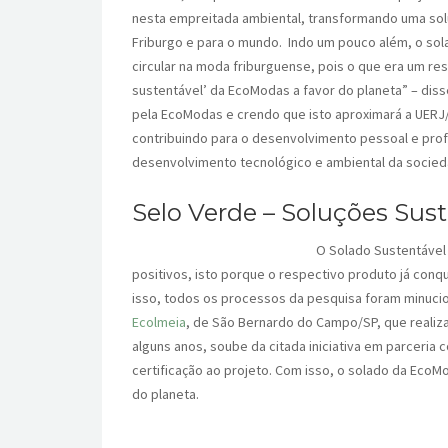
nesta empreitada ambiental, transformando uma solu
Friburgo e para o mundo. Indo um pouco além, o so
circular na moda friburguense, pois o que era um resí
sustentável’ da EcoModas a favor do planeta” – dis
pela EcoModas e crendo que isto aproximará a UERJ
contribuindo para o desenvolvimento pessoal e prof
desenvolvimento tecnológico e ambiental da socied
Selo Verde – Soluções Sus
O Solado Sustentável
positivos, isto porque o respectivo produto já conqu
isso, todos os processos da pesquisa foram minuci
Ecolmeia
, de São Bernardo do Campo/SP, que realiza
alguns anos, soube da citada iniciativa em parceria 
certificação ao projeto. Com isso, o solado da EcoM
do planeta.