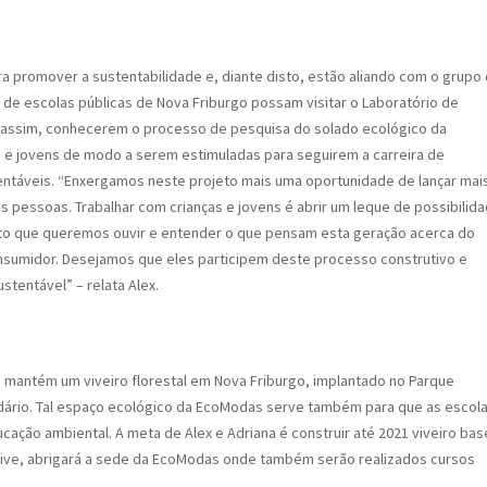
a promover a sustentabilidade e, diante disto, estão aliando com o grupo
e escolas públicas de Nova Friburgo possam visitar o Laboratório de
, assim, conhecerem o processo de pesquisa do solado ecológico da
as e jovens de modo a serem estimuladas para seguirem a carreira de
ntáveis. “Enxergamos neste projeto mais uma oportunidade de lançar mai
 pessoas. Trabalhar com crianças e jovens é abrir um leque de possibilid
to que queremos ouvir e entender o que pensam esta geração acerca do
onsumidor. Desejamos que eles participem deste processo construtivo e
tentável” – relata Alex.
, mantém um viveiro florestal em Nova Friburgo, implantado no Parque
ndário. Tal espaço ecológico da EcoModas serve também para que as escol
cação ambiental. A meta de Alex e Adriana é construir até 2021 viveiro bas
usive, abrigará a sede da EcoModas onde também serão realizados cursos