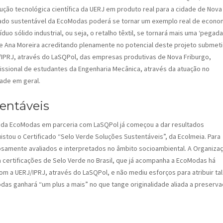
ção tecnológica científica da UERJ em produto real para a cidade de Nova
lado sustentável da EcoModas poderá se tornar um exemplo real de econo
duo sólido industrial, ou seja, o retalho têxtil, se tornará mais uma ‘pegada
se Ana Moreira acreditando plenamente no potencial deste projeto submet
/IPRJ, através do LaSQPol, das empresas produtivas de Nova Friburgo,
issional de estudantes da Engenharia Mecânica, através da atuação no
ade em geral.
tentáveis
 da EcoModas em parceria com LaSQPol já começou a dar resultados
istou o Certificado “Selo Verde Soluções Sustentáveis”, da Ecolmeia. Para
osamente avaliados e interpretados no âmbito socioambiental. A Organiza
 certificações de Selo Verde no Brasil, que já acompanha a EcoModas há
com a UERJ/IPRJ, através do LaSQPol, e não mediu esforços para atribuir tal
odas ganhará “um plus a mais” no que tange originalidade aliada a preserv