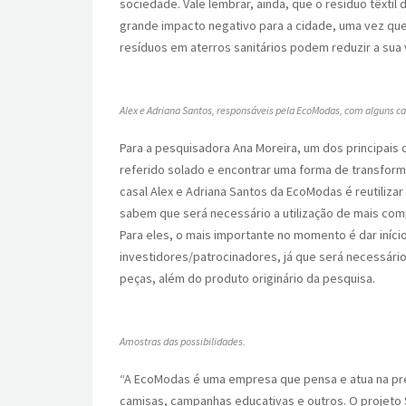
sociedade. Vale lembrar, ainda, que o resíduo têxtil
grande impacto negativo para a cidade, uma vez que
resíduos em aterros sanitários podem reduzir a sua 
Alex e Adriana Santos, responsáveis pela EcoModas, com alguns c
Para a pesquisadora Ana Moreira, um dos principais 
referido solado e encontrar uma forma de transform
casal Alex e Adriana Santos da EcoModas é reutiliz
sabem que será necessário a utilização de mais com
Para eles, o mais importante no momento é dar iníci
investidores/patrocinadores, já que será necessário 
peças, além do produto originário da pesquisa.
Amostras das possibilidades.
“A EcoModas é uma empresa que pensa e atua na pre
camisas, campanhas educativas e outros. O projeto