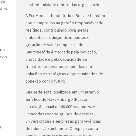
 de
sustentabilidade dentro das organizações.
stes
A EcoModas atende todo o Brasil e também
apoia empresas na gestão responsável de
resíduos, contribuindo para metas
ambientais, redução de impactos e
geração de valor compartilhado.
 do
Sua trajetória é marcada pela inovação,
a do
criatividade e pela capacidade de
transformar desafios ambientais em
soluções estratégicas e oportunidades de
conexão com o futuro.
Sua sede está localizada em um atrativo
turístico de Nova Friburgo (RJ) com
circulação anual de 40.000 visitantes. A
EcoModas recebe grupos de escolas,
universidades e empresas para vivências
s,
de educação ambiental. O espaço conta
com loja própria e integra os roteiros