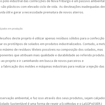
 do polo industrial das confecções de Nova Friburgo é um passivo ambiental
 são plásticos com elevado ciclo de vida. As destinações inadequadas de
vida útil e gerar a necessidade prematura de novos aterros.
alçados em produção.
desafios deste projeto é utilizar apenas resíduos sólidos para a confecção
ar os protótipos de solados em produtos industrializados. Contudo, a met
ar o máximo de resíduos têxteis possíveis na composição dos solados, mas
ponentes que atribuam mais qualidade e durabilidade ao referido produto.
o ao projeto e ir caminhando em busca de novos parceiros e
a fabricação dos moldes e máquinas industriais para realizar a injeção das
servação ambiental, e faz isso através dos seus produtos, sejam calçado
 Solado Sustentável é uma forma de reunir a EcoModas e o LaSQPol/UERJ