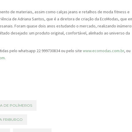
ento de materiais, assim como calças jeans e retalhos de moda fitness e
eriência de Adriana Santos, que é a diretora de criação da EcoModas, que e
tesanais. Foram quase dois anos estudando o mercado, realizando inúmero
ltado desejado: um produto original, confortável, alinhado ao universo da
idas pelo whatsapp 22 999730834 ou pelo site
www.ecomodas.com.br
, ou
com
.
CA DE POLÍMEROS
A FRIBURGO