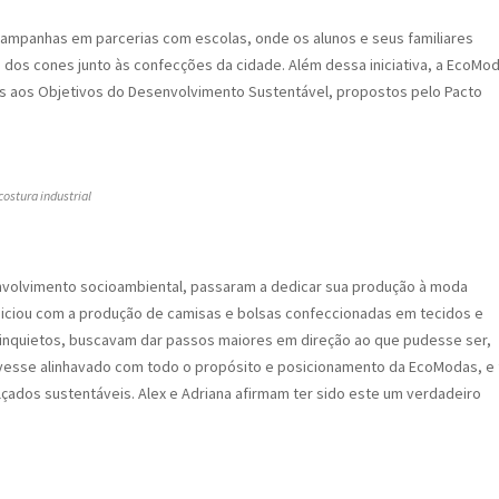
campanhas em parcerias com escolas, onde os alunos e seus familiares
 dos cones junto às confecções da cidade. Além dessa iniciativa, a EcoMo
s aos Objetivos do Desenvolvimento Sustentável, propostos pelo Pacto
ostura industrial
nvolvimento socioambiental, passaram a dedicar sua produção à moda
niciou com a produção de camisas e bolsas confeccionadas em tecidos e
da inquietos, buscavam dar passos maiores em direção ao que pudesse ser,
ivesse alinhavado com todo o propósito e posicionamento da EcoModas, e 
çados sustentáveis. Alex e Adriana afirmam ter sido este um verdadeiro