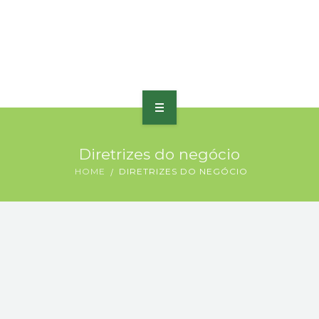
HOME
Diretrizes do negócio
SOBRE
HOME
DIRETRIZES DO NEGÓCIO
PORTFÓLIO
PRODUTOS E SERVIÇOS
PRÊMIOS
BLOG