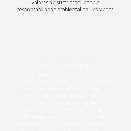
valores de sustentabilidade e
responsabilidade ambiental da EcoModas.
COLABORADORES
Esses indivíduos serão inseridos em programas
internos e externos voltados para a conscientização
sobre sustentabilidade ambiental, a fim de que
possam contribuir para a imagem positiva e o
funcionamento eficiente da EcoModas. Além disso,
esses programas visam fazer com que se sintam
parte integrante de um negócio que busca equilibrar a
geração de lucro com a valorização da natureza e das