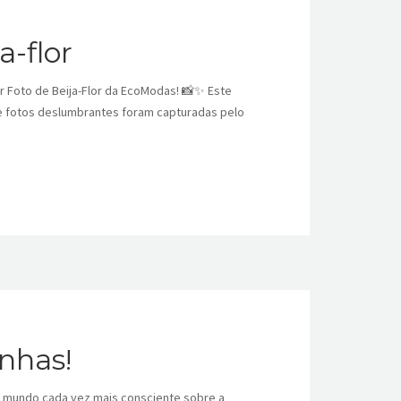
-flor
 Foto de Beija-Flor da EcoModas! 📸✨ Este
e fotos deslumbrantes foram capturadas pelo
nhas!
um mundo cada vez mais consciente sobre a