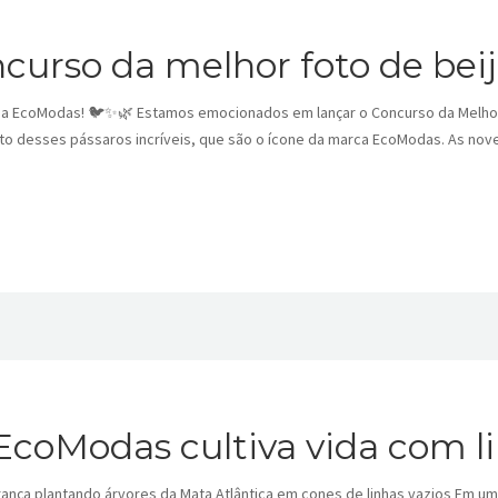
urso da melhor foto de beija
r da EcoModas! 🐦✨🌿 Estamos emocionados em lançar o Concurso da Melhor
o desses pássaros incríveis, que são o ícone da marca EcoModas. As nov
coModas cultiva vida com li
rança plantando árvores da Mata Atlântica em cones de linhas vazios Em 