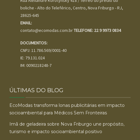
Rua Alexandre Korotynsky 418 / Térreo do prédio do
boliche - Alto do Teleférico, Centro, Nova Friburgo - RJ,
28625-645
EMAIL:
contato@ecomodas.com.br
TELEFONE: 22 9 9973 0834
DOCUMENTOS:
CNPJ: 11.786.569/0001-40
IE: 79.131.024
IM: 0090218248-7
ÚLTIMAS DO BLOG
EcoModas transforma lonas publicitárias em impacto
socioambiental para Médicos Sem Fronteiras
Imã de geladeira sobre Nova Friburgo une propósito,
turismo e impacto socioambiental positivo