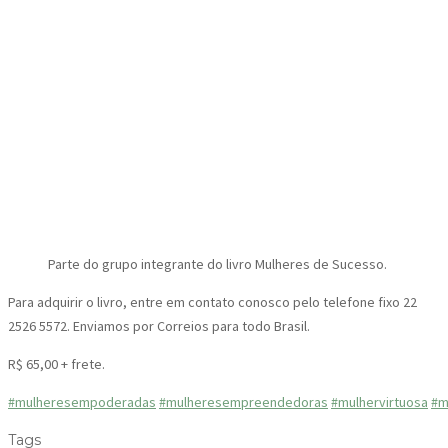
Parte do grupo integrante do livro Mulheres de Sucesso.
Para adquirir o livro, entre em contato conosco pelo telefone fixo 22
2526 5572. Enviamos por Correios para todo Brasil.
R$ 65,00 + frete.
#mulheresempoderadas
#mulheresempreendedoras
#mulhervirtuosa
#m
Tags