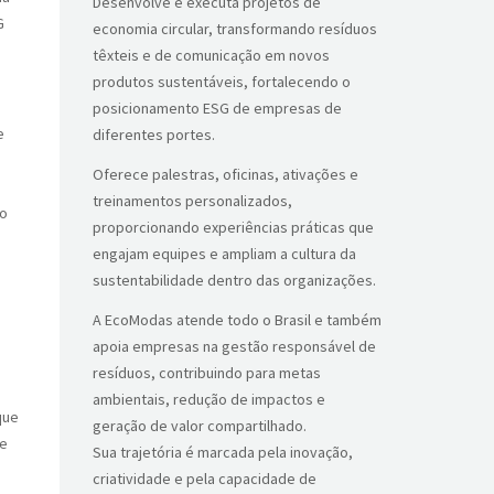
Desenvolve e executa projetos de
G
economia circular, transformando resíduos
têxteis e de comunicação em novos
produtos sustentáveis, fortalecendo o
posicionamento ESG de empresas de
e
diferentes portes.
e
Oferece palestras, oficinas, ativações e
treinamentos personalizados,
to
proporcionando experiências práticas que
engajam equipes e ampliam a cultura da
sustentabilidade dentro das organizações.
A EcoModas atende todo o Brasil e também
apoia empresas na gestão responsável de
resíduos, contribuindo para metas
ambientais, redução de impactos e
que
geração de valor compartilhado.
de
Sua trajetória é marcada pela inovação,
criatividade e pela capacidade de