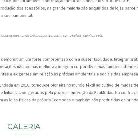
 a EcoModas promove a contratação de profissionais do setor de corte,
rodução dos acessórios, na grande maioria são adquiridos de lojas parcei
a socioambiental.
nados aproveitando todas as partes, assim como bolsos, bainhas e etc.
demonstram um forte compromisso com a sustentabilidade. Integrar prát
 operações não apenas melhora a imagem corporativa, mas também atende 
ntes e exigentes em relação às práticas ambientais e sociais das empresa
undada em 2010, tornou-se pioneira no mundo têxtil no cultivo de mudas d
de linhas vazios gerados pela própria confecção da EcoModas. Na confecç
m as lojas físicas da própria EcoModas e também são produzidas os brind
GALERIA