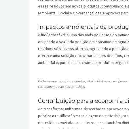
esses resíduos em novos produtos, contribuindo sign
(Ambiental, Social e Governança) das empresas parc
Impactos ambientais da produçã
A indústria têxtil é uma das mais poluentes do mun
ocupando a segunda posição em consumo de água. Al
resíduos sólidos nos aterros, agravando a poluição d
oferece uma solução eficaz para esses desafios, re
ambiental e, junto a isso, criam-se produtos originais
Porta documentos são produzidos pela EcoModas com uniformes a
corretamente este tipo de resíduo.
Contribuição para a economia ci
Ao transformar uniformes descartados em novos pr
prioriza a reutilização e reciclagem de materiais, p
de resíduos enviados aos aterros, mas também dimi