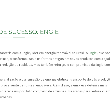
DE SUCESSO: ENGIE
rceria com a Engie, líder em energia renovável no Brasil. A
Engie
, que po
usinas, transformou seus uniformes antigos em novos produtos com a aju
 a redução de resíduos, mas também reforçou o compromisso da Engie co
rcialização e transmissão de energia elétrica, transporte de gás e soluç
 proveniente de fontes renováveis. Além disso, a empresa detém a mais
e oferece um portfólio completo de soluções integradas para reduzir cust
 urbanas.