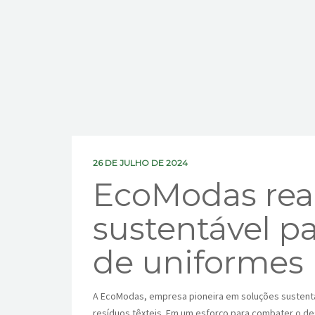
26 DE JULHO DE 2024
EcoModas real
sustentável p
de uniformes
A EcoModas, empresa pioneira em soluções sustentá
resíduos têxteis. Em um esforço para combater o de