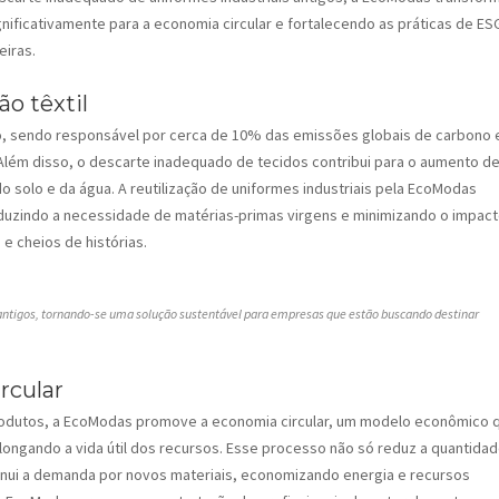
ificativamente para a economia circular e fortalecendo as práticas de ES
eiras.
o têxtil
do, sendo responsável por cerca de 10% das emissões globais de carbono 
ém disso, o descarte inadequado de tecidos contribui para o aumento d
o solo e da água. A reutilização de uniformes industriais pela EcoModas
duzindo a necessidade de matérias-primas virgens e minimizando o impac
 e cheios de histórias.
ntigos, tornando-se uma solução sustentável para empresas que estão buscando destinar
rcular
odutos, a EcoModas promove a economia circular, um modelo econômico 
rolongando a vida útil dos recursos. Esse processo não só reduz a quantida
nui a demanda por novos materiais, economizando energia e recursos