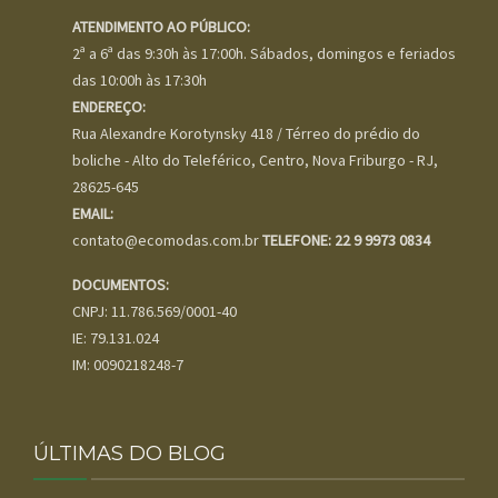
ATENDIMENTO AO PÚBLICO:
2ª a 6ª das 9:30h às 17:00h. Sábados, domingos e feriados
das 10:00h às 17:30h
ENDEREÇO:
Rua Alexandre Korotynsky 418 / Térreo do prédio do
boliche - Alto do Teleférico, Centro, Nova Friburgo - RJ,
28625-645
EMAIL:
contato@ecomodas.com.br
TELEFONE: 22 9 9973 0834
DOCUMENTOS:
CNPJ: 11.786.569/0001-40
IE: 79.131.024
IM: 0090218248-7
ÚLTIMAS DO BLOG