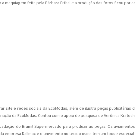
 a maquiagem feita pela Bárbara Erthal e a produção das fotos ficou por 
rar site e redes sociais da EcoModas, além de ilustra peças publicitária
riação da EcoModas. Contou com o apoio de pesquisa de Verônica Kratochw
ecadação do Bramil Supermercado para produzir as peças. Os aviamentos
da empresa Dallmac e o tingimento no tecido jeans tem um toque especial 