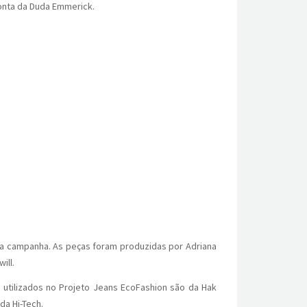
conta da Duda Emmerick.
s da campanha. As peças foram produzidas por Adriana
ill.
 utilizados no Projeto Jeans EcoFashion são da Hak
da Hi-Tech.