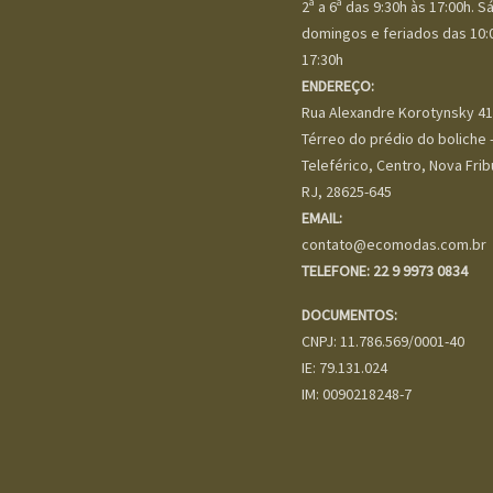
2ª a 6ª das 9:30h às 17:00h. 
domingos e feriados das 10:
17:30h
ENDEREÇO:
Rua Alexandre Korotynsky 41
Térreo do prédio do boliche -
Teleférico, Centro, Nova Frib
RJ, 28625-645
EMAIL:
contato@ecomodas.com.br
TELEFONE: 22 9 9973 0834
DOCUMENTOS:
CNPJ: 11.786.569/0001-40
IE: 79.131.024
IM: 0090218248-7