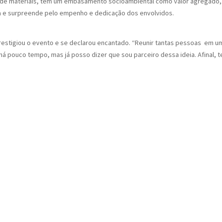
to de materiais, tem um embasamento socioambiental como valor agregado, e
ra e surpreende pelo empenho e dedicação dos envolvidos.
prestigiou o evento e se declarou encantado. “Reunir tantas pessoas em 
á pouco tempo, mas já posso dizer que sou parceiro dessa ideia. Afinal, t