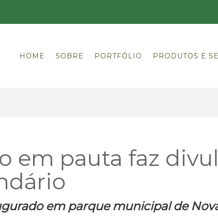
HOME
SOBRE
PORTFÓLIO
PRODUTOS E S
go em pauta faz div
ndário
augurado em parque municipal de Nov