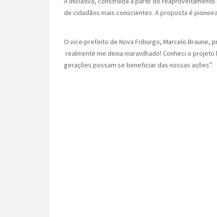
A iniciativa, construída a partir do reaproveitamen
de cidadãos mais conscientes. A proposta é pionei
O vice-prefeito de Nova Friburgo, Marcelo Braune, 
realmente me deixa maravilhado! Conheci o projeto h
gerações possam se beneficiar das nossas ações”.