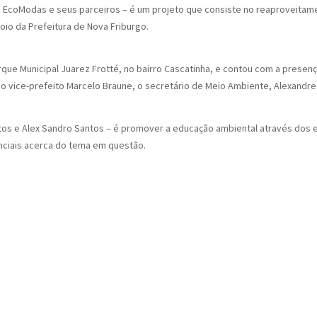
ela EcoModas e seus parceiros – é um projeto que consiste no reaproveitame
poio da Prefeitura de Nova Friburgo.
rque Municipal Juarez Frotté, no bairro Cascatinha, e contou com a presen
o vice-prefeito Marcelo Braune, o secretário de Meio Ambiente, Alexandre 
os e Alex Sandro Santos – é promover a educação ambiental através dos es
nciais acerca do tema em questão.