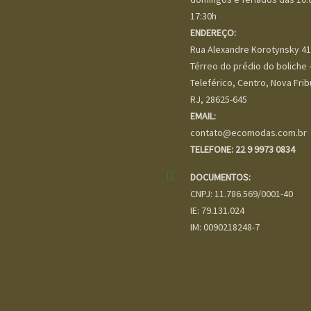
17:30h
ENDEREÇO:
Rua Alexandre Korotynsky 41
Térreo do prédio do boliche -
Teleférico, Centro, Nova Frib
RJ, 28625-645
EMAIL:
contato@ecomodas.com.br
TELEFONE: 22 9 9973 0834
DOCUMENTOS:
CNPJ: 11.786.569/0001-40
IE: 79.131.024
IM: 0090218248-7