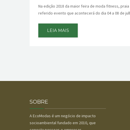
Na edição 2018 da maior feira de moda fitness, prai
referido evento que acontecerá do dia 04 a 08 de ju
LEIA MAIS
SOBRE
A EcoModas é um negócio de impacto
socioambiental fundado em 2010, que
conecta pessoas e empresas