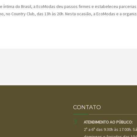
a e íntima do Brasil, a EcoModas deu passos firmes e estabeleceu parceria
lho, no Country Club, das 13h às 20h. Nesta ocasião, a EcoModas e a organi
CONTATO
ATENDIMENTO AO PÚBLICO:
2ª a 6ª das 9:30h às 17:00h. 
domingos e feriados das 10: