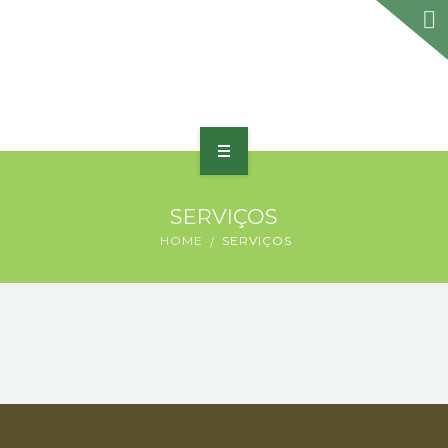
HOME
SERVIÇOS
SOBRE
HOME
SERVIÇOS
PORTFÓLIO
PRODUTOS E SERVIÇOS
PRÊMIOS
BLOG