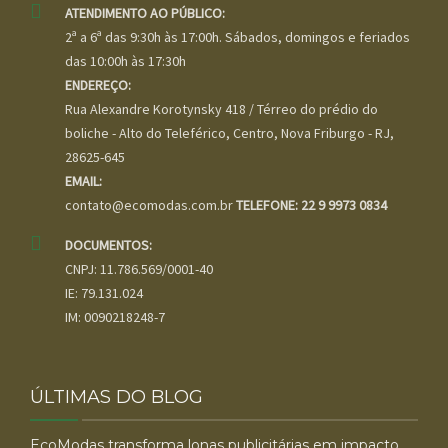
ATENDIMENTO AO PÚBLICO:
2ª a 6ª das 9:30h às 17:00h. Sábados, domingos e feriados
das 10:00h às 17:30h
ENDEREÇO:
Rua Alexandre Korotynsky 418 / Térreo do prédio do
boliche - Alto do Teleférico, Centro, Nova Friburgo - RJ,
28625-645
EMAIL:
contato@ecomodas.com.br
TELEFONE: 22 9 9973 0834
DOCUMENTOS:
CNPJ: 11.786.569/0001-40
IE: 79.131.024
IM: 0090218248-7
ÚLTIMAS DO BLOG
EcoModas transforma lonas publicitárias em impacto