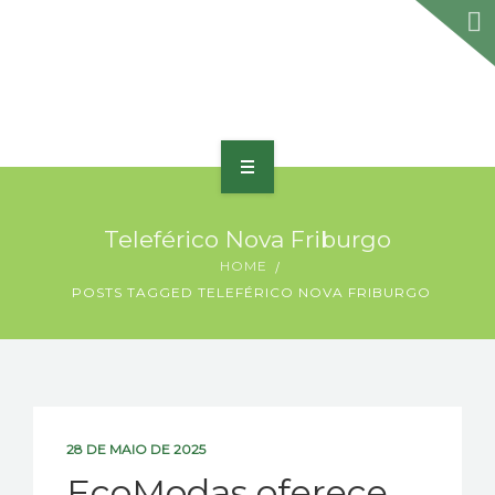
HOME
Teleférico Nova Friburgo
SOBRE
HOME
POSTS TAGGED TELEFÉRICO NOVA FRIBURGO
PORTFÓLIO
PRODUTOS E SERVIÇOS
PRÊMIOS
28 DE MAIO DE 2025
BLOG
EcoModas oferece