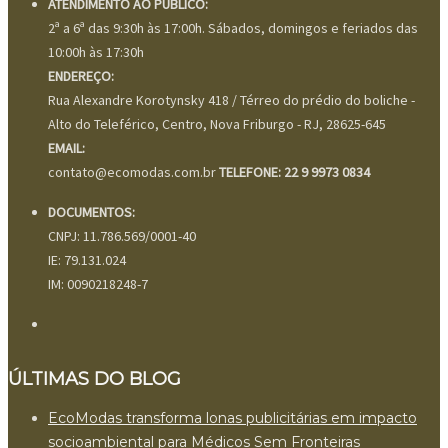
ATENDIMENTO AO PÚBLICO:
2ª a 6ª das 9:30h às 17:00h. Sábados, domingos e feriados das
10:00h às 17:30h
ENDEREÇO:
Rua Alexandre Korotynsky 418 / Térreo do prédio do boliche -
Alto do Teleférico, Centro, Nova Friburgo - RJ, 28625-645
EMAIL:
contato@ecomodas.com.br
TELEFONE: 22 9 9973 0834
DOCUMENTOS:
CNPJ: 11.786.569/0001-40
IE: 79.131.024
IM: 0090218248-7
ÚLTIMAS DO BLOG
EcoModas transforma lonas publicitárias em impacto
socioambiental para Médicos Sem Fronteiras