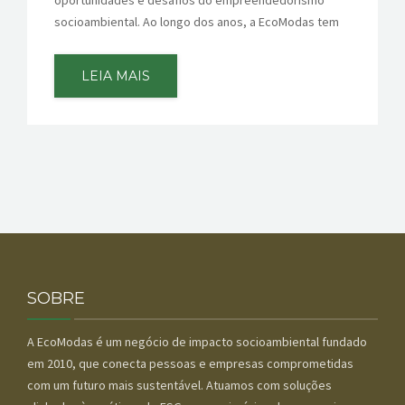
oportunidades e desafios do empreendedorismo
socioambiental. Ao longo dos anos, a EcoModas tem
LEIA MAIS
SOBRE
A EcoModas é um negócio de impacto socioambiental fundado
em 2010, que conecta pessoas e empresas comprometidas
com um futuro mais sustentável. Atuamos com soluções