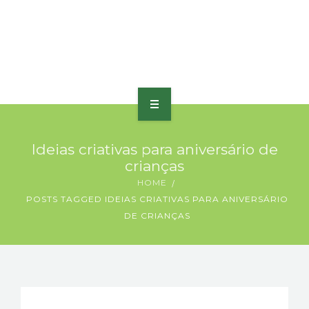
HOME
Ideias criativas para aniversário de
SOBRE
crianças
HOME
PORTFÓLIO
POSTS TAGGED IDEIAS CRIATIVAS PARA ANIVERSÁRIO
DE CRIANÇAS
PRODUTOS E SERVIÇOS
PRÊMIOS
BLOG