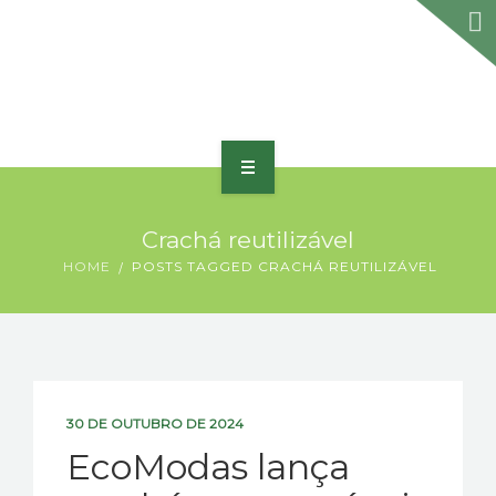
HOME
Crachá reutilizável
SOBRE
HOME
POSTS TAGGED CRACHÁ REUTILIZÁVEL
PORTFÓLIO
PRODUTOS E SERVIÇOS
PRÊMIOS
30 DE OUTUBRO DE 2024
EcoModas lança
BLOG