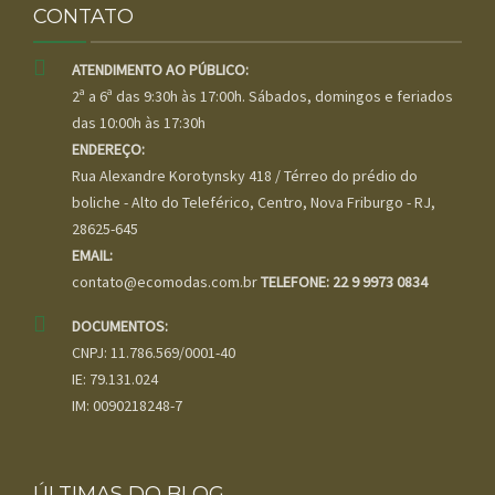
CONTATO
ATENDIMENTO AO PÚBLICO:
2ª a 6ª das 9:30h às 17:00h. Sábados, domingos e feriados
das 10:00h às 17:30h
ENDEREÇO:
Rua Alexandre Korotynsky 418 / Térreo do prédio do
boliche - Alto do Teleférico, Centro, Nova Friburgo - RJ,
28625-645
EMAIL:
contato@ecomodas.com.br
TELEFONE: 22 9 9973 0834
DOCUMENTOS:
CNPJ: 11.786.569/0001-40
IE: 79.131.024
IM: 0090218248-7
ÚLTIMAS DO BLOG